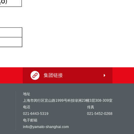
集团链接
地址
上海市闵行区宜山路1999号科技绿洲23幢3层308-309室
电话
传真
021-6443-5319
021-5452-0268
电子邮箱
info@yamato-shanghai.com